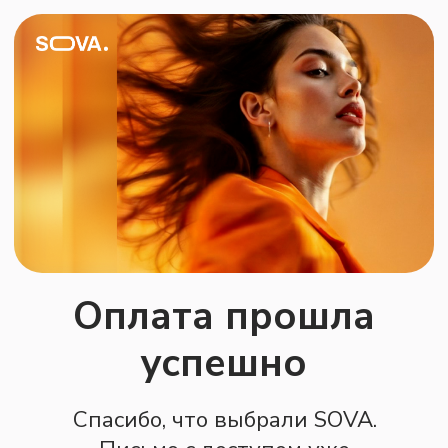
Оплата прошла
успешно
Спасибо, что выбрали SOVA.
Письмо с доступом уже
отправлено на вашу почту.
Если письма нет в течение 1 часа,
проверьте папки спам и промо.
Если возникнет вопрос, напишите
в поддержку
@aliseamore
—